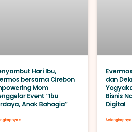
Evermos
nyambut Hari Ibu,
dan Dek
ermos bersama Cirebon
Yogyaka
mpowering Mom
Bisnis Na
nggelar Event “Ibu
Digital
rdaya, Anak Bahagia”
Selengkapnya 
engkapnya »