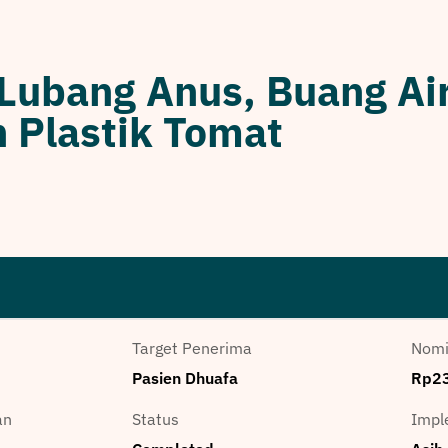
a Lubang Anus, Buang Ai
 Plastik Tomat
Target Penerima
Nomi
Pasien Dhuafa
Rp23
an
Status
Impl