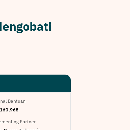
Mengobati
nal Bantuan
160,968
ementing Partner