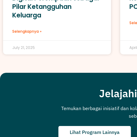
Pilar Ketangguhan
P
Keluarga
Sel
Selengkapnya »
July 21, 2025
Apri
Jelajahi
Temukan berbagai inisiatif dan ko
seb
Lihat Program Lainnya