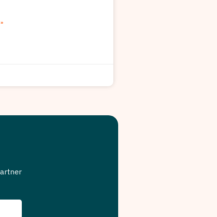
»
artner