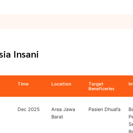
ia Insani
Time
Location
Target
I
Beneficeries
Dec 2025
Area Jawa
Pasien Dhuafa
B
Barat
P
S
R