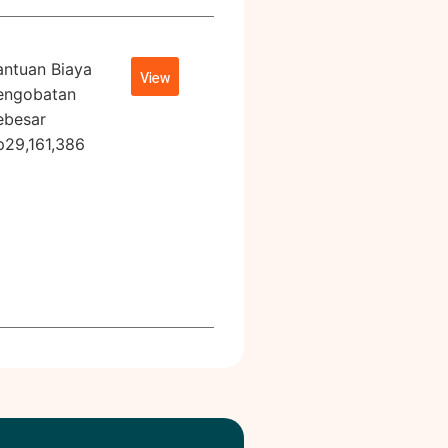
antuan Biaya
View
engobatan
ebesar
p29,161,386