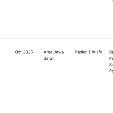
Oct 2025
Area Jawa
Pasien Dhuafa
B
Barat
P
S
R