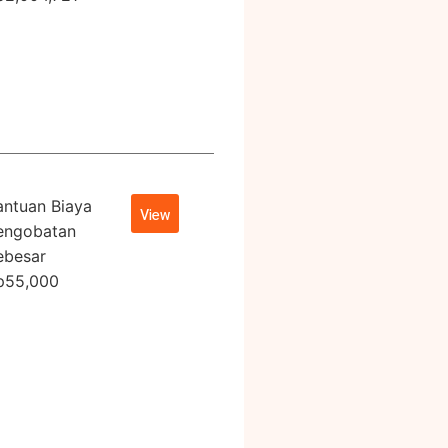
antuan Biaya
View
engobatan
ebesar
p55,000