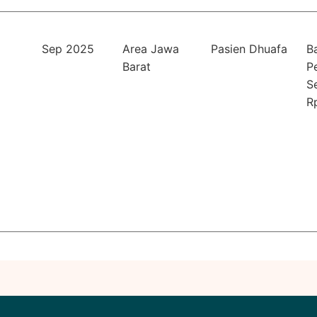
Sep 2025
Area Jawa
Pasien Dhuafa
B
Barat
P
S
R