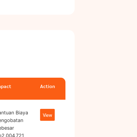
mpact
Action
antuan Biaya
View
engobatan
ebesar
p2,004,721