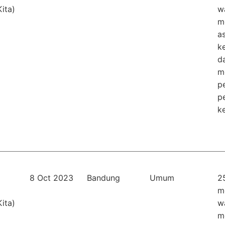
ita)
w
m
a
k
d
m
p
p
k
8 Oct 2023
Bandung
Umum
2
m
ita)
w
m