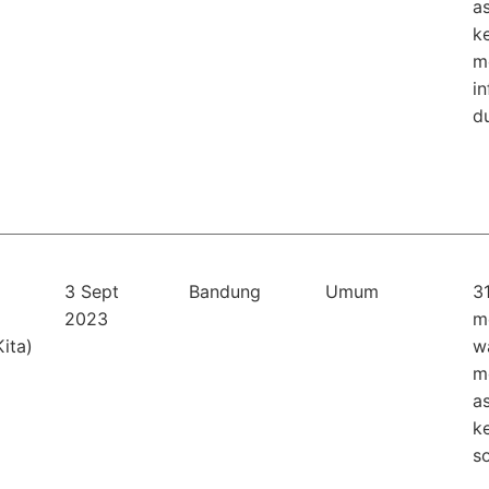
a
k
m
in
du
3 Sept
Bandung
Umum
3
2023
m
ita)
w
m
a
k
so