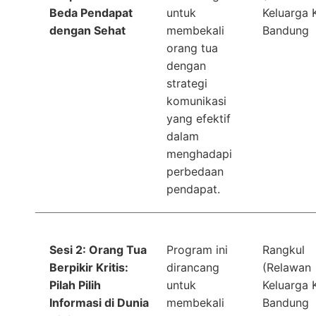
Beda Pendapat
untuk
Keluarga K
dengan Sehat
membekali
Bandung
orang tua
dengan
strategi
komunikasi
yang efektif
dalam
menghadapi
perbedaan
pendapat.
Sesi 2: Orang Tua
Program ini
Rangkul
Berpikir Kritis:
dirancang
(Relawan
Pilah Pilih
untuk
Keluarga K
Informasi di Dunia
membekali
Bandung