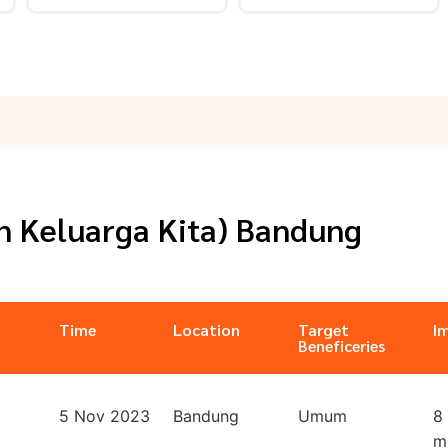
n Keluarga Kita) Bandung
Time
Location
Target
I
Beneficeries
5 Nov 2023
Bandung
Umum
8
m