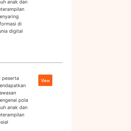
suh anak dan
eterampilan
enyaring
formasi di
nia digital
1 peserta
View
endapatkan
awasan
engenai pola
suh anak dan
eterampilan
sial