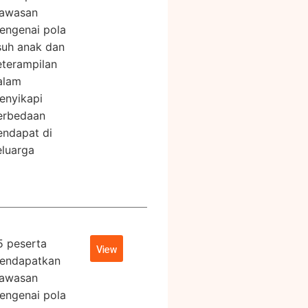
awasan
engenai pola
suh anak dan
eterampilan
alam
enyikapi
erbedaan
endapat di
eluarga
5 peserta
View
endapatkan
awasan
engenai pola