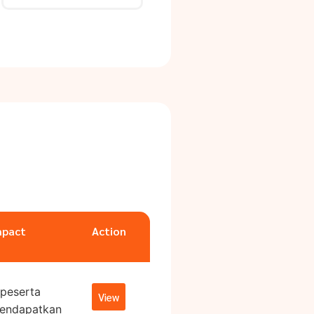
mpact
Action
 peserta
View
endapatkan