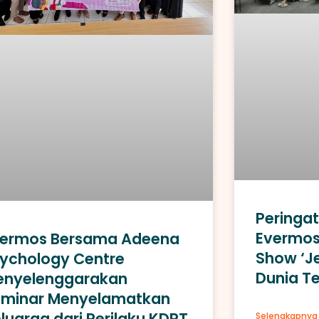
Peringati
Evermos 
vermos Bersama Adeena
Show ‘Je
ychology Centre
Dunia Te
enyelenggarakan
eminar Menyelamatkan
luarga dari Perilaku KDRT
Selengkapnya 