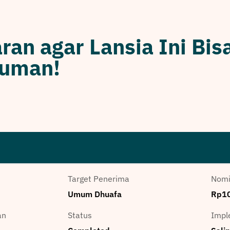
ran agar Lansia Ini Bi
yuman!
Target Penerima
Nomi
Umum Dhuafa
Rp1
an
Status
Impl