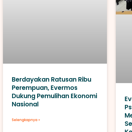
Berdayakan Ratusan Ribu
Perempuan, Evermos
Dukung Pemulihan Ekonomi
E
Nasional
Ps
M
Selengkapnya »
S
Ke