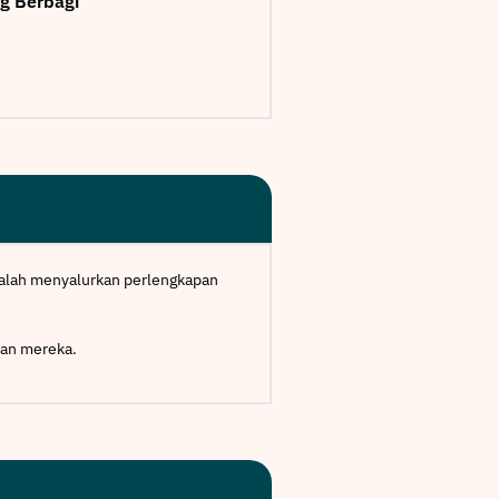
ng Berbagi
adalah menyalurkan perlengkapan
san mereka.