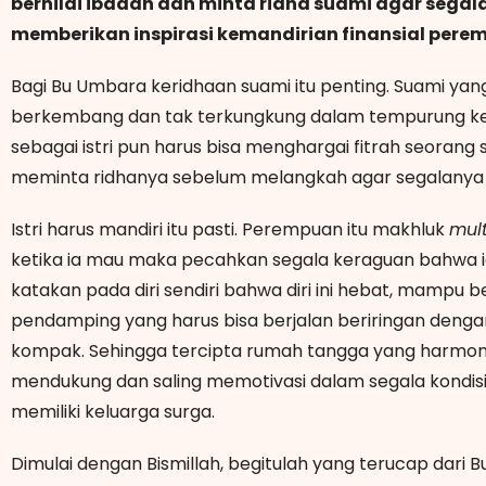
bernilai ibadah dan minta ridha suami agar sega
memberikan inspirasi kemandirian finansial pere
Bagi Bu Umbara keridhaan suami itu penting. Suami yang
berkembang dan tak terkungkung dalam tempurung kel
sebagai istri pun harus bisa menghargai fitrah seora
meminta ridhanya sebelum melangkah agar segalanya
Istri harus mandiri itu pasti. Perempuan itu makhluk
mult
ketika ia mau maka pecahkan segala keraguan bahwa ia 
katakan pada diri sendiri bahwa diri ini hebat, mampu bek
pendamping yang harus bisa berjalan beriringan dengan
kompak. Sehingga tercipta rumah tangga yang harmon
mendukung dan saling memotivasi dalam segala kondis
memiliki keluarga surga.
Dimulai dengan Bismillah, begitulah yang terucap dari 