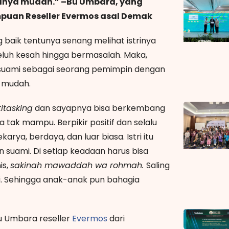
lanya mudah.” –Bu Umbara, yang
mpuan Reseller Evermos asal Demak
 baik tentunya senang melihat istrinya
uh kesah hingga bermasalah. Maka,
ng suami sebagai seorang pemimpin dengan
 mudah.
itasking
dan sayapnya bisa berkembang
tak mampu. Berpikir positif dan selalu
arya, berdaya, dan luar biasa. Istri itu
 suami. Di setiap keadaan harus bisa
is,
sakinah mawaddah wa rohmah.
Saling
i. Sehingga anak-anak pun bahagia
Bu Umbara reseller
Evermos
dari