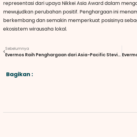
representasi dari upaya Nikkei Asia Award dalam men
mewujudkan perubahan positif. Penghargaan ini menam
berkembang dan semakin memperkuat posisinya seba
ekosistem wirausaha lokal.
Sebelumnya
Evermos Raih Penghargaan dari Asia-Pacific Stevie Awards dan 3G Awards Berkat Digitalisasi UMKM untuk Pemberdayaan Perempuan
Bagikan :