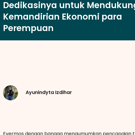
Dedikasinya untuk Mendukun
Kemandirian Ekonomi para
Perempuan
Ayunindyta Izdihar
Evermos dengan bangga mengumumkan pencapaian t