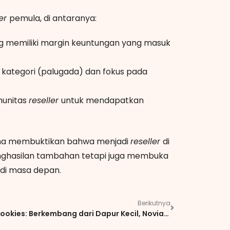
ler
pemula, di antaranya:
ng memiliki margin keuntungan yang masuk
ak kategori (palugada) dan fokus pada
munitas
reseller
untuk mendapatkan
 Dina membuktikan bahwa menjadi
reseller
di
nghasilan tambahan tetapi juga membuka
 di masa depan.
Berikutnya
Yulia Cookies: Berkembang dari Dapur Kecil, Novia Yudiasari Membuktikan Bahwa Bisnis Kecil Bisa Berdampak Besar