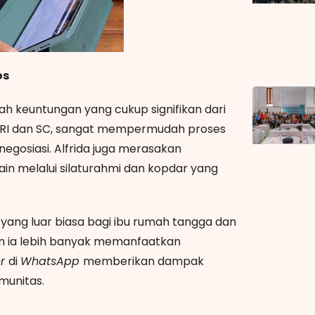
os
ah keuntungan yang cukup signifikan dari
 KORI dan SC, sangat mempermudah proses
egosiasi. Alfrida juga merasakan
lain melalui silaturahmi dan kopdar yang
ang luar biasa bagi ibu rumah tangga dan
un ia lebih banyak memanfaatkan
er
di
WhatsApp
memberikan dampak
munitas.