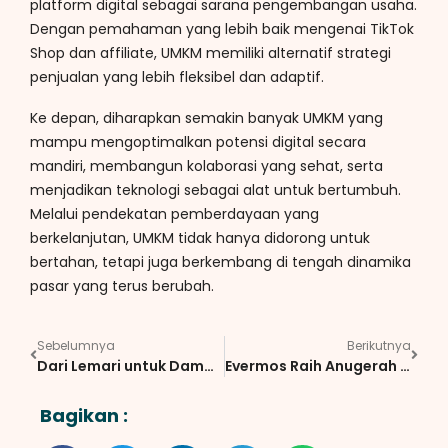
platform digital sebagai sarana pengembangan usaha.
Dengan pemahaman yang lebih baik mengenai TikTok
Shop dan affiliate, UMKM memiliki alternatif strategi
penjualan yang lebih fleksibel dan adaptif.
Ke depan, diharapkan semakin banyak UMKM yang
mampu mengoptimalkan potensi digital secara
mandiri, membangun kolaborasi yang sehat, serta
menjadikan teknologi sebagai alat untuk bertumbuh.
Melalui pendekatan pemberdayaan yang
berkelanjutan, UMKM tidak hanya didorong untuk
bertahan, tetapi juga berkembang di tengah dinamika
pasar yang terus berubah.
Sebelumnya
Berikutnya
Dari Lemari untuk Dampak yang Lebih Luas: Kolaborasi Evermos dan Prodi Tata Busana UPI Dorong Pemahaman tentang Textile Waste Management
Evermos Raih Anugerah Avirama Nawasena 2026 dari SBM ITB atas Inovasi Model Bisnis dan Rantai Pasok Berkelanjutan
Bagikan :