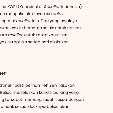
i jua KORI (Koordinator
Reseller
Indonesia).
liau mengaku akhirnya bisa
enjoy
 mengenal
reseller
lain. Dari yang awalnya
biskan waktu bersama selain untuk urusan
para
reseller
untuk tetap konsisten
k tetapi jika setiap hari dilakukan
mer
stomer
pasti pernah Teh Yeni rasakan.
Beliau menjelaskan kondisi barang yang
rang tersebut memang sudah sesuai dengan
a tidak sesuai deskripsi beliau akan