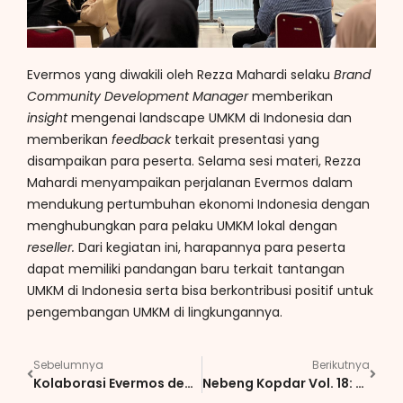
Evermos yang diwakili oleh Rezza Mahardi selaku
Brand
Community Development Manager
memberikan
insight
mengenai landscape UMKM di Indonesia dan
memberikan
feedback
terkait presentasi yang
disampaikan para peserta. Selama sesi materi, Rezza
Mahardi menyampaikan perjalanan Evermos dalam
mendukung pertumbuhan ekonomi Indonesia dengan
menghubungkan para pelaku UMKM lokal dengan
reseller.
Dari kegiatan ini, harapannya para peserta
dapat memiliki pandangan baru terkait tantangan
UMKM di Indonesia serta bisa berkontribusi positif untuk
pengembangan UMKM di lingkungannya.
Sebelumnya
Berikutnya
Kolaborasi Evermos dengan Rumah BUMN Kota Malang Gelar Workshop UMKM “Gampang Bikin Website Jualan dalam 15 Menit”
Nebeng Kopdar Vol. 18: Decluttering: Merelakan yang Lalu, Menyambut Lembar Baru