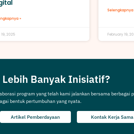
gital
Selengkapnya 
engkapnya »
l 19, 2025
February 19, 2
 Lebih Banyak Inisiatif?
laborasi program yang telah kami jalankan bersama berbagai p
agai bentuk pertumbuhan yang nyata.
Artikel Pemberdayaan
Kontak Kerja Sama