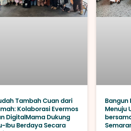
udah Tambah Cuan dari
Bangun B
mah: Kolaborasi Evermos
Menuju 
n DigitalMama Dukung
bersama
u-Ibu Berdaya Secara
Semara