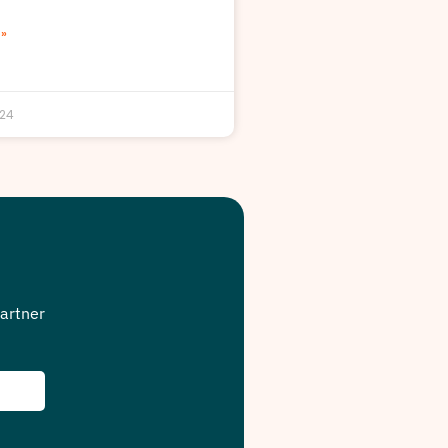
»
024
artner