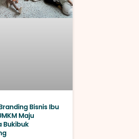
randing Bisnis Ibu
UMKM Maju
 Bukibuk
ng