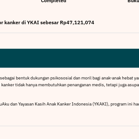
Completed
Buk
vor kanker di YKAI sebesar Rp47,121,074
 sebagai bentuk dukungan psikososial dan moril bagi anak-anak hebat 
an kanker tidak hanya membutuhkan penanganan medis, tetapi juga asup
ukuAku dan Yayasan Kasih Anak Kanker Indonesia (YKAKI), program ini h