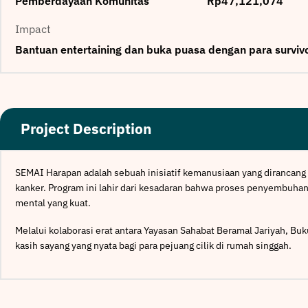
Pemberdayaan Komunitas
Rp47,121,074
Impact
Bantuan entertaining dan buka puasa dengan para survi
Project Description
SEMAI Harapan adalah sebuah inisiatif kemanusiaan yang dirancang
kanker. Program ini lahir dari kesadaran bahwa proses penyembuh
mental yang kuat.
Melalui kolaborasi erat antara Yayasan Sahabat Beramal Jariyah, B
kasih sayang yang nyata bagi para pejuang cilik di rumah singgah.