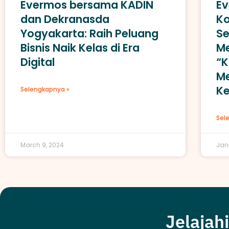
Evermos bersama KADIN
E
dan Dekranasda
K
Yogyakarta: Raih Peluang
Se
Bisnis Naik Kelas di Era
Me
Digital
“K
M
Ke
Selengkapnya »
Sel
March 9, 2024
Jan
Jelajahi