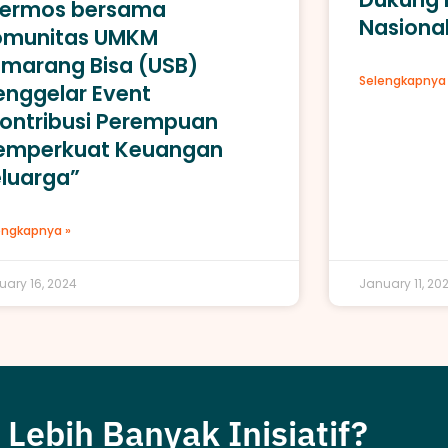
vermos bersama
Nasiona
omunitas UMKM
marang Bisa (USB)
Selengkapnya 
nggelar Event
ontribusi Perempuan
emperkuat Keuangan
luarga”
engkapnya »
uary 16, 2024
January 11, 20
 Lebih Banyak Inisiatif?