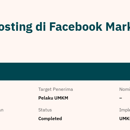
osting di Facebook Mar
Target Penerima
Nomi
Pelaku UMKM
–
an
Status
Impl
Completed
UMKM