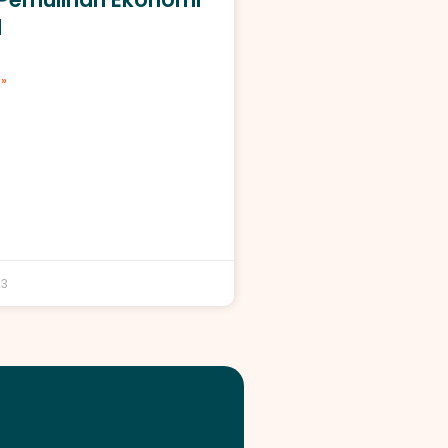
l
»
23