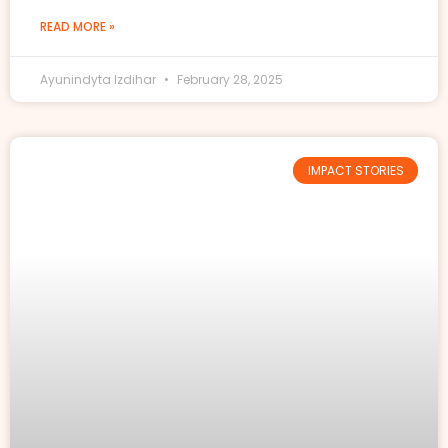
READ MORE »
Ayunindyta Izdihar
February 28, 2025
IMPACT STORIES