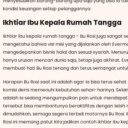
menyesuaikan barang-barang apa saja yang bisa Ia ta
kondisi keuangan setiap pelanggannya.
Ikhtiar Ibu Kepala Rumah Tangga
Ikhtiar ibu kepala rumah tangga – Bu Rosi juga sangat 
mengetahui bahwa visi misi yang dijalankan oleh Evermos
mengedepankan bisnis halal dan sesuai syariah. Menurut 
hanya urusan mencari dunia saja, tetapi juga akhirat. E
membuat hati Bu Rosi tenang dan terus semangat untu
Harapan Bu Rosi saat ini adalah agar Ia bisa terus seh
komisi demi memenuhi kebutuhan sehari-harinya. Selain 
adalah Ia sedang mengumpulkan poin untuk mendapat
tersebut bisa membantunya beraktifitas dengan lebih 
dimudahkan, semoga segera terbeli motornya Bu Rosi. I
Rosi ini memang patut kita jadikan contoh ikhtiar ibu k