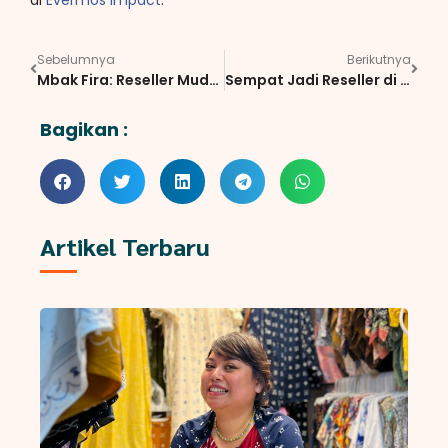
di
Evermos Impact
.
Sebelumnya
Berikutnya
Mbak Fira: Reseller Muda, Semangat Wirausaha
Sempat Jadi Reseller di Toko MQ, Ini Kisah Ibu Trianon
Bagikan :
Artikel Terbaru