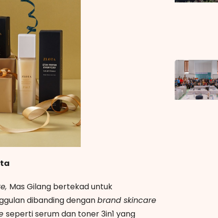
ota
re,
Mas Gilang bertekad untuk
nggulan dibanding dengan
brand skincare
re
seperti serum dan toner 3in1 yang