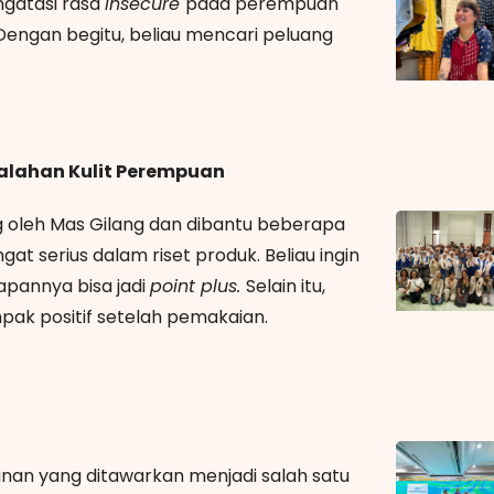
gatasi rasa
insecure
pada perempuan
Dengan begitu, beliau mencari peluang
lahan Kulit Perempuan
 oleh Mas Gilang dan dibantu beberapa
ngat serius dalam riset produk. Beliau ingin
apannya bisa jadi
point plus.
Selain itu,
ak positif setelah pemakaian.
anan yang ditawarkan menjadi salah satu