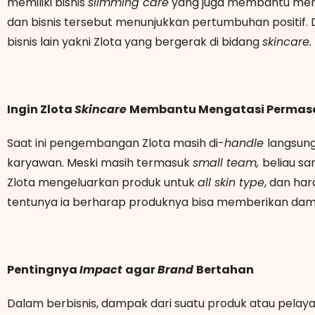
memiliki bisnis
slimming care
yang juga membantu men
dan bisnis tersebut menunjukkan pertumbuhan positif. 
bisnis lain yakni Zlota yang bergerak di bidang
skincare.
Ingin Zlota
Skincare
Membantu Mengatasi Permasa
Saat ini pengembangan Zlota masih di-
handle
langsung
karyawan. Meski masih termasuk
small team,
beliau sa
Zlota mengeluarkan produk untuk
all skin type
, dan har
tentunya ia berharap produknya bisa memberikan damp
Pentingnya
Impact
agar
Brand
Bertahan
Dalam berbisnis, dampak dari suatu produk atau pelay