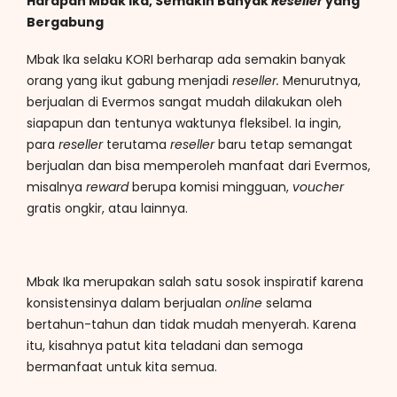
Harapan Mbak Ika, Semakin Banyak
Reseller
yang
Bergabung
Mbak Ika selaku KORI berharap ada semakin banyak
orang yang ikut gabung menjadi
reseller.
Menurutnya,
berjualan di Evermos sangat mudah dilakukan oleh
siapapun dan tentunya waktunya fleksibel. Ia ingin,
para
reseller
terutama
reseller
baru tetap semangat
berjualan dan bisa memperoleh manfaat dari Evermos,
misalnya
reward
berupa komisi mingguan,
voucher
gratis ongkir, atau lainnya.
Mbak Ika merupakan salah satu sosok inspiratif karena
konsistensinya dalam berjualan
online
selama
bertahun-tahun dan tidak mudah menyerah. Karena
itu, kisahnya patut kita teladani dan semoga
bermanfaat untuk kita semua.