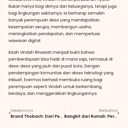
Bukan hanya bagi dirinya dan keluarganya, tetapi juga
bagi lingkungan sekitarnya. Ia berharap semakin
banyak perempuan desa yang mendapatkan
kesempatan serupa, membangun usaha,
meningkatkan pendapatan, dan memperluas
wawasan digital.
Kisah Vindah Rinawati menjadi bukti bahwa
pemberdayaan bisa hadir di mana saja, termasuk di
desa-desa yang jauh dari pusat kota. Dengan
pendampingan komunitas dan akses teknologi yang
inklusif, Evermos berhasil membuka ruang bagi
perempuan seperti Vindah untuk berkembang,
berdaya, dan menggerakkan lingkungannya.
Sebelumnya
Berikutnya
Brand Thobach: Dari Pekerja Pabrik Menjadi Penggerak UMKM Indonesia Melalui Usaha Tas Lokal
Bangkit dari Rumah: Perjalanan Zulfia Adriani Menemukan Semangat Baru Lewat Evermos