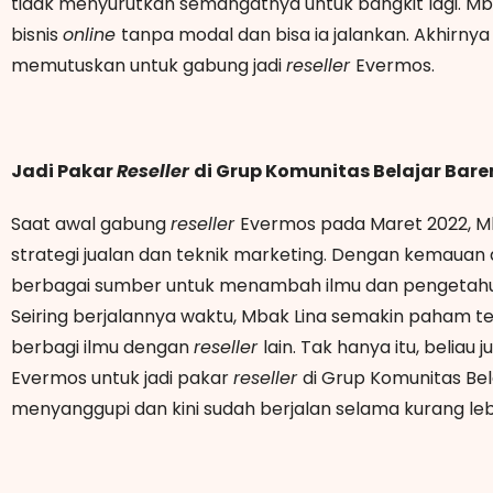
tidak menyurutkan semangatnya untuk bangkit lagi. Mba
bisnis
online
tanpa modal dan bisa ia jalankan. Akhirny
memutuskan untuk gabung jadi
reseller
Evermos.
Jadi Pakar
Reseller
di Grup Komunitas Belajar Bar
Saat awal gabung
reseller
Evermos pada Maret 2022, M
strategi jualan dan teknik marketing. Dengan kemauan d
berbagai sumber untuk menambah ilmu dan pengetahu
Seiring berjalannya waktu, Mbak Lina semakin paham t
berbagi ilmu dengan
reseller
lain. Tak hanya itu, beliau 
Evermos untuk jadi pakar
reseller
di Grup Komunitas Bel
menyanggupi dan kini sudah berjalan selama kurang leb