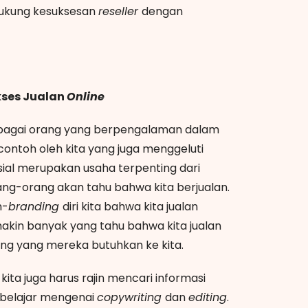
ndukung kesuksesan
reseller
dengan
kses Jualan
Online
 Sebagai orang yang berpengalaman dalam
icontoh oleh kita yang juga menggeluti
sial merupakan usaha terpenting dari
ang-orang akan tahu bahwa kita berjualan.
m-
branding
diri kita bahwa kita jualan
akin banyak yang tahu bahwa kita jualan
ng yang mereka butuhkan ke kita.
kita juga harus rajin mencari informasi
a belajar mengenai
copywriting
dan
editing
.