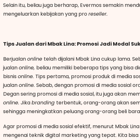
Selain itu, beliau juga berharap, Evermos semakin me
mengeluarkan kebijakan yang pro
reseller.
Tips Jualan dari Mbak Lina: Promosi Jadi Modal Su
Berjualan
online
telah dijalani Mbak Lina cukup lama.
jualan
online,
beliau memiliki beberapa tips yang bisa d
bisnis
online.
Tips pertama, promosi produk di media so
jualan
online.
Sebab, dengan promosi di media sosial or
Degan sering promosi di media sosial, itu juga akan me
online.
Jika
branding
terbentuk, orang-orang akan sem
sehingga meningkatkan peluang orang-orang beli bara
Agar promosi di media sosial efektif, menurut Mbak Lina 
mengenai teknik digital marketing yang tepat. Kita bis