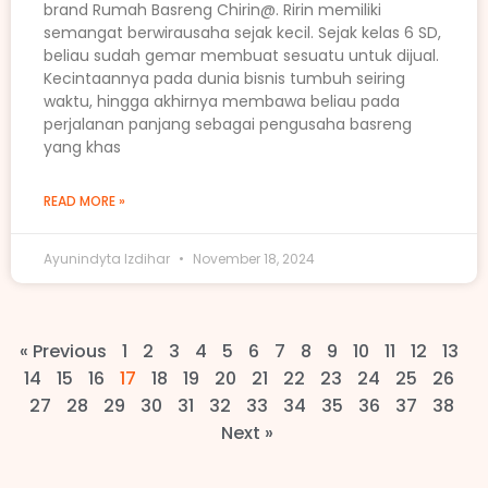
brand Rumah Basreng Chirin@. Ririn memiliki
semangat berwirausaha sejak kecil. Sejak kelas 6 SD,
beliau sudah gemar membuat sesuatu untuk dijual.
Kecintaannya pada dunia bisnis tumbuh seiring
waktu, hingga akhirnya membawa beliau pada
perjalanan panjang sebagai pengusaha basreng
yang khas
READ MORE »
Ayunindyta Izdihar
November 18, 2024
« Previous
1
2
3
4
5
6
7
8
9
10
11
12
13
14
15
16
17
18
19
20
21
22
23
24
25
26
27
28
29
30
31
32
33
34
35
36
37
38
Next »