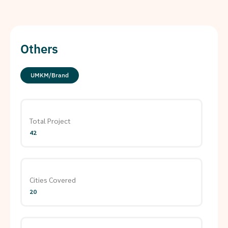
Others
UMKM/Brand
Total Project
42
Cities Covered
20